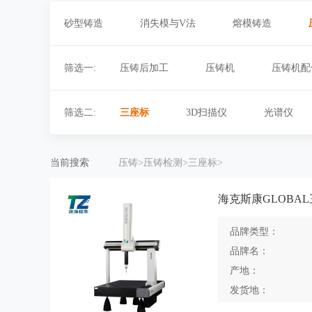
砂型铸造
消失模与V法
熔模铸造
筛选一:
压铸后加工
压铸机
压铸机配
筛选二:
三座标
3D扫描仪
光谱仪
当前搜索
压铸>
压铸检测>
三座标>
品牌类型：
品牌名：
产地：
发货地：