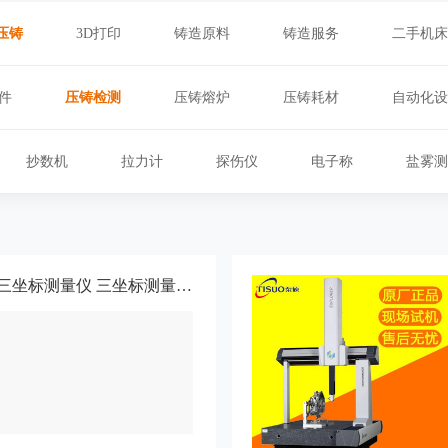
压铸
3D打印
铸造原料
铸造服务
二手机床
件
压铸检测
压铸熔炉
压铸耗材
自动化设
抄数机
拉力计
探伤仪
电子称
盐雾测
海克斯康GLOBAL三坐标测量仪 三坐标测量机 型号齐全-途准检测